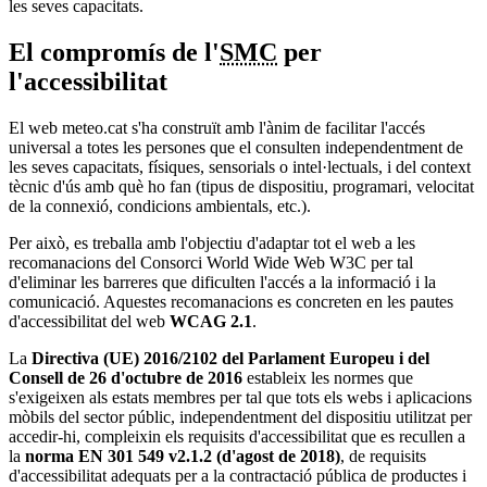
les seves capacitats.
El compromís de l'
SMC
per
l'accessibilitat
El web meteo.cat s'ha construït amb l'ànim de facilitar l'accés
universal a totes les persones que el consulten independentment de
les seves capacitats, físiques, sensorials o intel·lectuals, i del context
tècnic d'ús amb què ho fan (tipus de dispositiu, programari, velocitat
de la connexió, condicions ambientals, etc.).
Per això, es treballa amb l'objectiu d'adaptar tot el web a les
recomanacions del Consorci World Wide Web W3C per tal
d'eliminar les barreres que dificulten l'accés a la informació i la
comunicació. Aquestes recomanacions es concreten en les pautes
d'accessibilitat del web
WCAG 2.1
.
La
Directiva (UE) 2016/2102 del Parlament Europeu i del
Consell de 26 d'octubre de 2016
estableix les normes que
s'exigeixen als estats membres per tal que tots els webs i aplicacions
mòbils del sector públic, independentment del dispositiu utilitzat per
accedir-hi, compleixin els requisits d'accessibilitat que es recullen a
la
norma EN 301 549 v2.1.2 (d'agost de 2018)
, de requisits
d'accessibilitat adequats per a la contractació pública de productes i