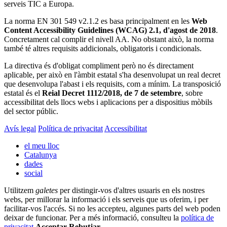
serveis TIC a Europa.
La norma EN 301 549 v2.1.2 es basa principalment en les
Web
Content Accessibility Guidelines (WCAG) 2.1, d'agost de 2018
.
Concretament cal complir el nivell AA. No obstant això, la norma
també té altres requisits addicionals, obligatoris i condicionals.
La directiva és d'obligat compliment però no és directament
aplicable, per això en l'àmbit estatal s'ha desenvolupat un real decret
que desenvolupa l'abast i els requisits, com a mínim. La transposició
estatal és el
Reial Decret 1112/2018, de 7 de setembre
, sobre
accessibilitat dels llocs webs i aplicacions per a dispositius mòbils
del sector públic.
Avís legal
Política de privacitat
Accessibilitat
el meu lloc
Catalunya
dades
social
Utilitzem
galetes
per distingir-vos d'altres usuaris en els nostres
webs, per millorar la informació i els serveis que us oferim, i per
facilitar-vos l'accés. Si no les accepteu, algunes parts del web poden
deixar de funcionar. Per a més informació, consulteu la
política de
privacitat
Acceptar
Rebutjar