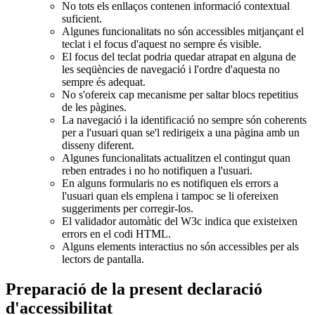
No tots els enllaços contenen informació contextual
suficient.
Algunes funcionalitats no són accessibles mitjançant el
teclat i el focus d'aquest no sempre és visible.
El focus del teclat podria quedar atrapat en alguna de
les seqüències de navegació i l'ordre d'aquesta no
sempre és adequat.
No s'ofereix cap mecanisme per saltar blocs repetitius
de les pàgines.
La navegació i la identificació no sempre són coherents
per a l'usuari quan se'l redirigeix a una pàgina amb un
disseny diferent.
Algunes funcionalitats actualitzen el contingut quan
reben entrades i no ho notifiquen a l'usuari.
En alguns formularis no es notifiquen els errors a
l'usuari quan els emplena i tampoc se li ofereixen
suggeriments per corregir-los.
El validador automàtic del W3c indica que existeixen
errors en el codi HTML.
Alguns elements interactius no són accessibles per als
lectors de pantalla.
Preparació de la present declaració
d'accessibilitat