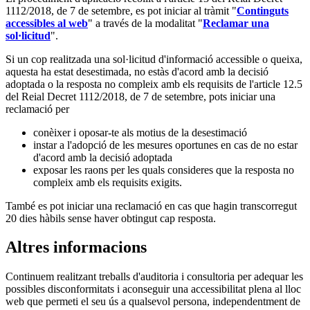
1112/2018, de 7 de setembre, es pot iniciar al tràmit "
Continguts
accessibles al web
" a través de la modalitat "
Reclamar una
sol·licitud
".
Si un cop realitzada una sol·licitud d'informació accessible o queixa,
aquesta ha estat desestimada, no estàs d'acord amb la decisió
adoptada o la resposta no compleix amb els requisits de l'article 12.5
del Reial Decret 1112/2018, de 7 de setembre, pots iniciar una
reclamació per
conèixer i oposar-te als motius de la desestimació
instar a l'adopció de les mesures oportunes en cas de no estar
d'acord amb la decisió adoptada
exposar les raons per les quals consideres que la resposta no
compleix amb els requisits exigits.
També es pot iniciar una reclamació en cas que hagin transcorregut
20 dies hàbils sense haver obtingut cap resposta.
Altres informacions
Continuem realitzant treballs d'auditoria i consultoria per adequar les
possibles disconformitats i aconseguir una accessibilitat plena al lloc
web que permeti el seu ús a qualsevol persona, independentment de