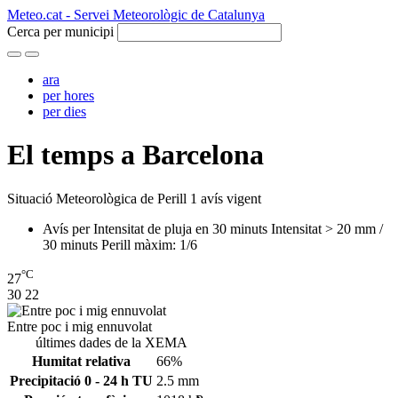
Meteo.cat - Servei Meteorològic de Catalunya
Cerca per municipi
ara
per hores
per dies
El temps a Barcelona
Situació Meteorològica de Perill
1 avís vigent
Avís per Intensitat de pluja en 30 minuts
Intensitat > 20 mm /
30 minuts
Perill màxim: 1/6
°C
27
30
22
Entre poc i mig ennuvolat
últimes dades de la XEMA
Humitat relativa
66%
Precipitació 0 - 24 h TU
2.5 mm