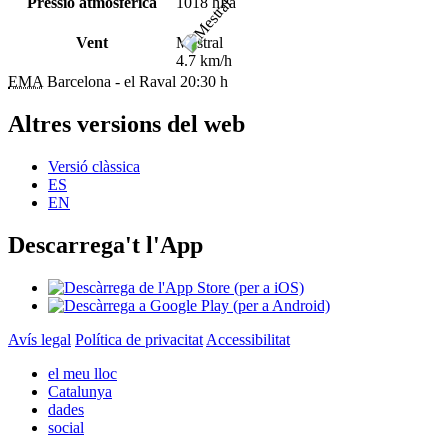
Pressió atmosfèrica
1018 hPa
Vent
Mestral
4.7 km/h
EMA
Barcelona - el Raval
20:30 h
Altres versions del web
Versió clàssica
ES
EN
Descarrega't l'App
Avís legal
Política de privacitat
Accessibilitat
el meu lloc
Catalunya
dades
social